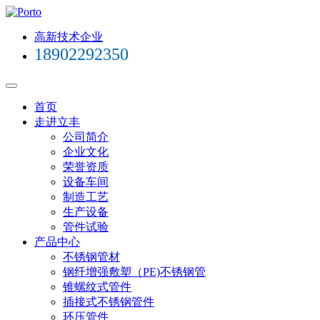
高新技术企业
18902292350
首页
走进立丰
公司简介
企业文化
荣誉资质
设备车间
制造工艺
生产设备
管件试验
产品中心
不锈钢管材
钢纤增强敷塑（PE)不锈钢管
锥螺纹式管件
插接式不锈钢管件
环压管件