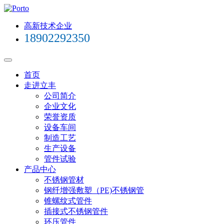
高新技术企业
18902292350
首页
走进立丰
公司简介
企业文化
荣誉资质
设备车间
制造工艺
生产设备
管件试验
产品中心
不锈钢管材
钢纤增强敷塑（PE)不锈钢管
锥螺纹式管件
插接式不锈钢管件
环压管件