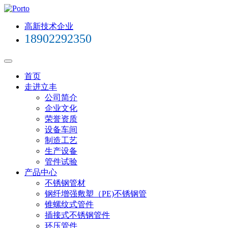
高新技术企业
18902292350
首页
走进立丰
公司简介
企业文化
荣誉资质
设备车间
制造工艺
生产设备
管件试验
产品中心
不锈钢管材
钢纤增强敷塑（PE)不锈钢管
锥螺纹式管件
插接式不锈钢管件
环压管件