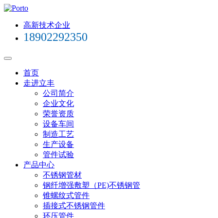
高新技术企业
18902292350
首页
走进立丰
公司简介
企业文化
荣誉资质
设备车间
制造工艺
生产设备
管件试验
产品中心
不锈钢管材
钢纤增强敷塑（PE)不锈钢管
锥螺纹式管件
插接式不锈钢管件
环压管件