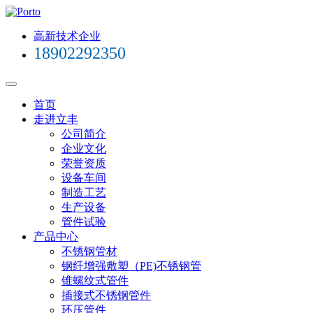
高新技术企业
18902292350
首页
走进立丰
公司简介
企业文化
荣誉资质
设备车间
制造工艺
生产设备
管件试验
产品中心
不锈钢管材
钢纤增强敷塑（PE)不锈钢管
锥螺纹式管件
插接式不锈钢管件
环压管件